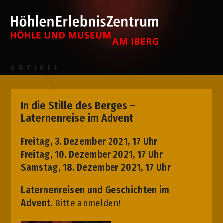
ARTIKEL
In die Stille des Berges –
Laternenreise im Advent
Freitag, 3. Dezember 2021, 17 Uhr
Freitag, 10. Dezember 2021, 17 Uhr
Samstag, 18. Dezember 2021, 17 Uhr
Laternenreisen und Geschichten im
Advent.
Bitte anmelden!