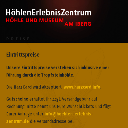
PREISE
Eintrittspreise
Unsere Eintrittspreise verstehen sich inklusive einer
Führung durch die Tropfsteinhöhle.
Die
HarzCard
wird akzeptiert:
www.harzcard.info
.
Gutscheine
erhaltet Ihr zzgl. Versandgebühr auf
Rechnung. Bitte nennt uns Eure Wunschtickets und fügt
Eurer Anfrage unter
info@hoehlen-erlebnis-
zentrum.de
die Versandadresse bei.