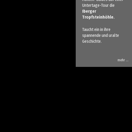
Untertage-Tour die
Iberger
Tropfsteinhöhle.
Taucht ein in ihre
spannende und uralte
Geschichte.
mehr …