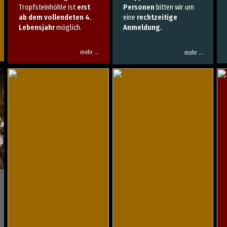
Tropfsteinhöhle ist
erst
Personen
bitten wir um
ab dem vollendeten 4.
eine
rechtzeitige
Lebensjahr
möglich.
Anmeldung.
mehr …
mehr …