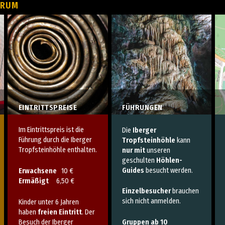
TRUM
EINTRITTSPREISE
FÜHRUNGEN
Im Eintrittspreis ist die
Die
Iberger
Führung durch die Iberger
Tropfsteinhöhle
kann
Tropfsteinhöhle enthalten.
nur mit
unseren
geschulten
Höhlen-
Guides
besucht werden.
Erwachsene
10 €
Ermäßigt
6,50 €
Einzelbesucher
brauchen
sich nicht anmelden.
Kinder unter 6 Jahren
haben
freien Eintritt
. Der
Besuch der Iberger
Gruppen ab 10