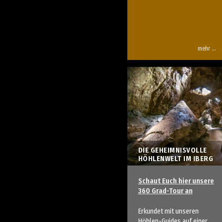
mehr …
DIE GEHEIMNISVOLLE
HÖHLENWELT IM IBERG
Schaut Euch hier unsere
360 Grad-Tour an
Erkundet mit unseren
Höhlen-Guides auf einer