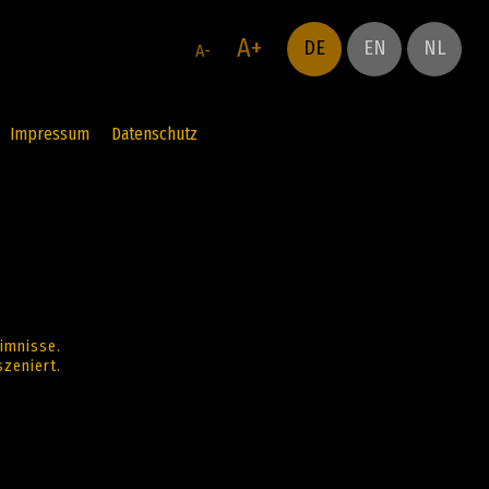
A+
DE
EN
NL
A-
Impressum
Datenschutz
imnisse.
zeniert.