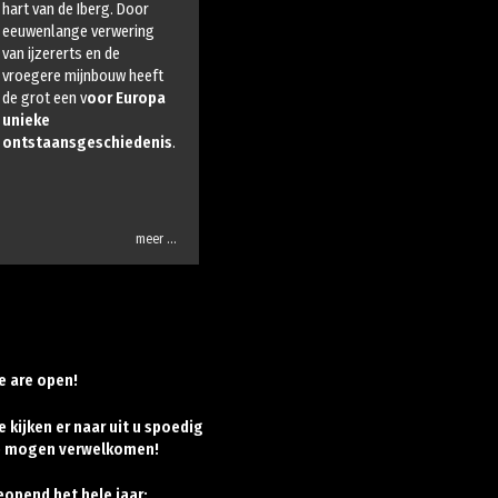
hart van de Iberg. Door
eeuwenlange verwering
van ijzererts en de
vroegere mijnbouw heeft
de grot een v
oor Europa
unieke
ontstaansgeschiedenis
.
meer …
e are open!
 kijken er naar uit u spoedig
e mogen verwelkomen!
eopend het hele jaar: