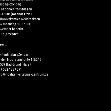
insdag–zondag
n
nationale feestdagen
–17 uur (maandag zie)
choolvakanties Nedersaksen
ok maandag 10–17 uur
ovember beperkt
.12. gesloten
eer …
öhlenErlebnisZentrum
 der Tropfsteinhöhle 1 (B242)
539 Bad Grund (Harz)
9 5327 829 391
nfo@hoehlen-erlebnis-zentrum.de