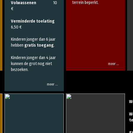
terrein beperkt.
Volwassenen
10
€
Verminderde toelating
6,50 €
Kinderen jonger dan 6 jaar
hebben
gratis toegang
.
Kinderen jonger dan 4 jaar
kunnen de grot nog niet
meer …
bezoeken.
meer …
W
We
t
g