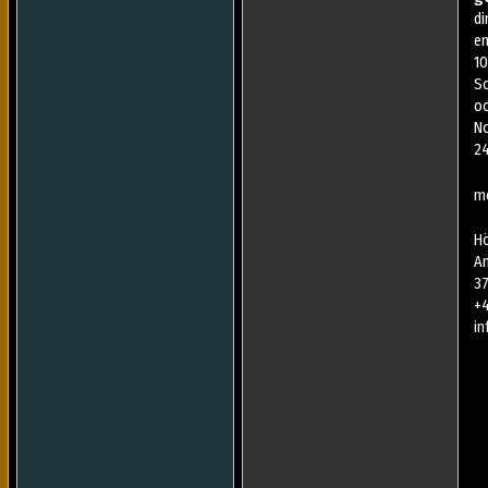
d
e
10
S
o
N
24
m
H
An
37
+4
i