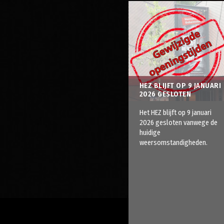
HEZ BLIJFT OP 9 JANUARI
2026 GESLOTEN
Het HEZ blijft op 9 januari
2026 gesloten vanwege de
huidige
weersomstandigheden.