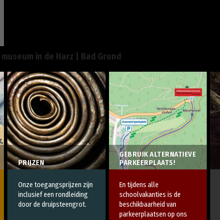
 museum in de Harz | Bad Grund
GEBRUIK ALTERNATIEVE
PRIJZEN
PARKEERPLAATS!
Onze toegangsprijzen zijn
En tijdens alle
inclusief een rondleiding
schoolvakanties
is de
door de druipsteengrot.
beschikbaarheid van
parkeerplaatsen op ons