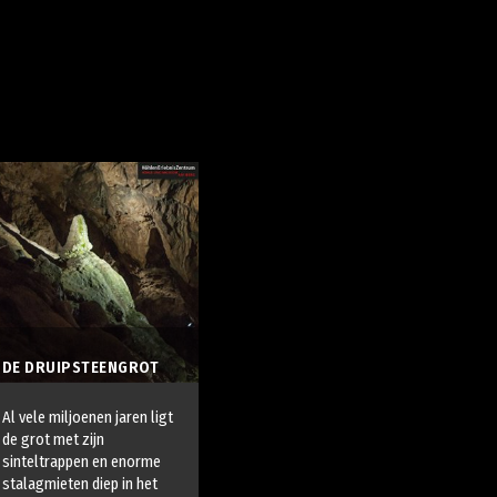
DE DRUIPSTEENGROT
Al vele miljoenen jaren ligt
de grot met zijn
sinteltrappen en enorme
stalagmieten diep in het