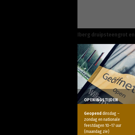
Iberg druipsteengrot en
OPENINGSTIJDEN
Geopend
dinsdag –
zondag en
nationale
feestdagen
10–17 uur
(maandag zie)