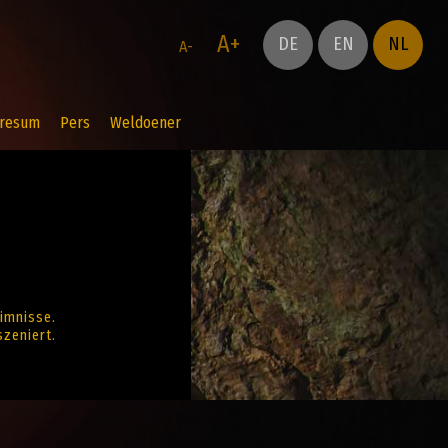
A+
DE
EN
NL
A-
resum
Pers
Weldoener
imnisse.
zeniert.