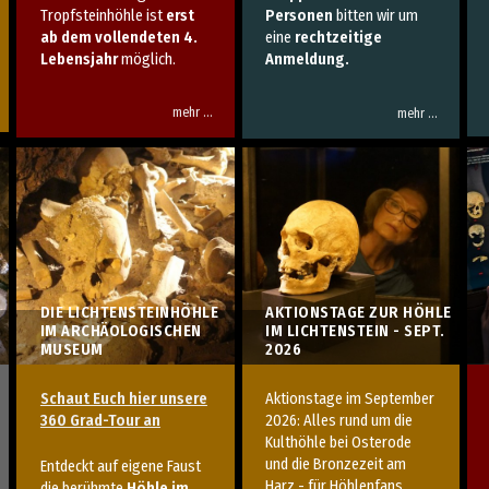
Tropfsteinhöhle ist
erst
Personen
bitten wir um
ab dem vollendeten 4.
eine
rechtzeitige
Lebensjahr
möglich.
Anmeldung.
mehr …
mehr …
AKTIONSTAGE ZUR HÖHLE
DIE LICHTENSTEINHÖHLE
IM LICHTENSTEIN - SEPT.
IM ARCHÄOLOGISCHEN
2026
MUSEUM
Aktionstage im September
Schaut Euch hier unsere
2026: Alles
rund um die
360 Grad-Tour an
Kulthöhle bei Osterode
und die Bronzezeit am
Entdeckt auf eigene Faust
Harz - f
ür Höhlenfans,
die berühmte
Höhle im