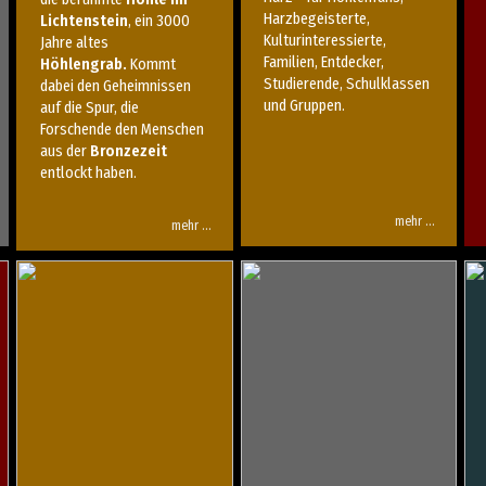
Harzbegeisterte,
Lichtenstein
, ein 3000
Kulturinteressierte,
Jahre altes
Familien, Entdecker,
Höhlengrab.
Kommt
Studierende, Schulklassen
dabei den Geheimnissen
und Gruppen.
auf die Spur, die
Forschende den Menschen
aus der
Bronzezeit
entlockt haben.
mehr …
mehr …