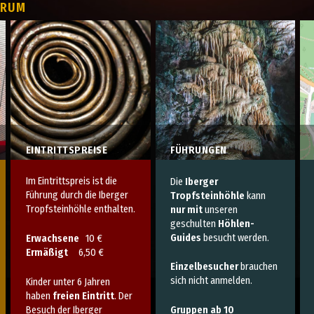
TRUM
EINTRITTSPREISE
FÜHRUNGEN
Im Eintrittspreis ist die
Die
Iberger
Führung durch die Iberger
Tropfsteinhöhle
kann
Tropfsteinhöhle enthalten.
nur mit
unseren
geschulten
Höhlen-
Guides
besucht werden.
Erwachsene
10 €
Ermäßigt
6,50 €
Einzelbesucher
brauchen
sich nicht anmelden.
Kinder unter 6 Jahren
haben
freien Eintritt
. Der
Besuch der Iberger
Gruppen ab 10