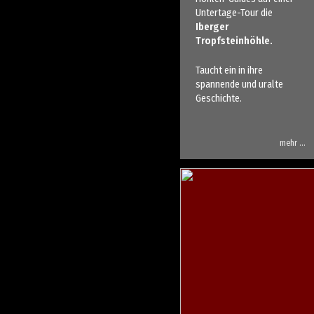
Untertage-Tour die
Iberger
Tropfsteinhöhle.
Taucht ein in ihre
spannende und uralte
Geschichte.
mehr …