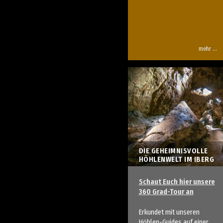
mehr …
DIE GEHEIMNISVOLLE
HÖHLENWELT IM IBERG
Schaut Euch hier unsere
360 Grad-Tour an
Erkundet mit unseren
Höhlen-Guides auf einer