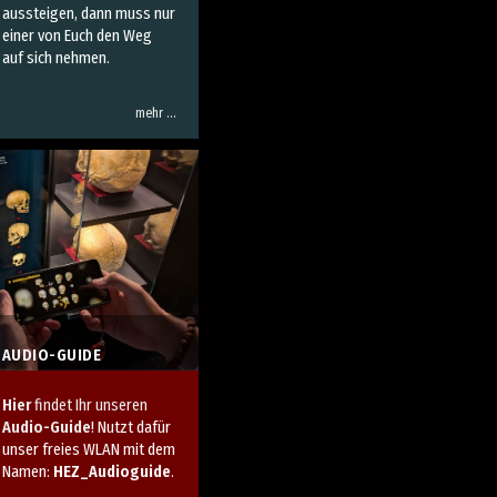
aussteigen, dann muss nur
einer von Euch den Weg
auf sich nehmen.
mehr …
AUDIO-GUIDE
Hier
findet Ihr unseren
Audio-Guide
! Nutzt dafür
unser freies WLAN mit dem
Namen:
HEZ_Audioguide
.