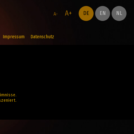
A+
DE
EN
NL
A-
Impressum
Datenschutz
imnisse.
zeniert.