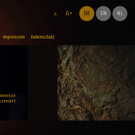
A+
DE
EN
NL
A-
Impressum
Datenschutz
imnisse.
zeniert.