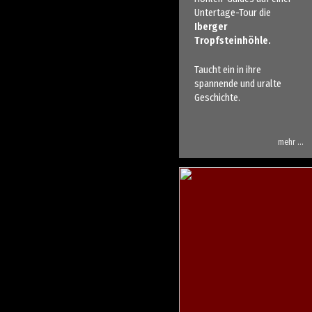
Untertage-Tour die
Iberger
Tropfsteinhöhle.
Taucht ein in ihre
spannende und uralte
Geschichte.
mehr …