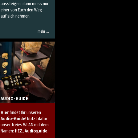
aussteigen, dann muss nur
einer von Euch den Weg
auf sich nehmen.
mehr …
AUDIO-GUIDE
Hier
findet Ihr unseren
Audio-Guide
! Nutzt dafür
unser freies WLAN mit dem
Namen:
HEZ_Audioguide
.