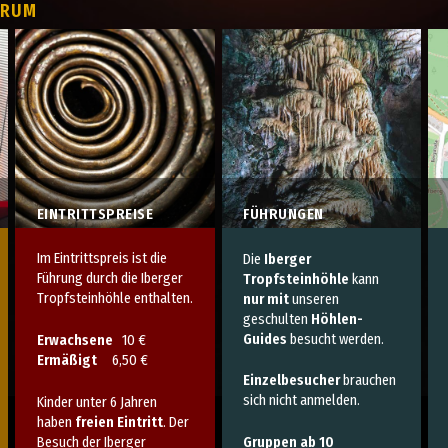
TRUM
EINTRITTSPREISE
FÜHRUNGEN
Im Eintrittspreis ist die
Die
Iberger
Führung durch die Iberger
Tropfsteinhöhle
kann
Tropfsteinhöhle enthalten.
nur mit
unseren
geschulten
Höhlen-
Guides
besucht werden.
Erwachsene
10 €
Ermäßigt
6,50 €
Einzelbesucher
brauchen
sich nicht anmelden.
Kinder unter 6 Jahren
haben
freien Eintritt
. Der
Besuch der Iberger
Gruppen ab 10