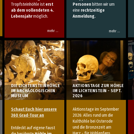
Tropfsteinhöhle ist
erst
Personen
bitten wir um
ab dem vollendeten 4.
eine
rechtzeitige
Lebensjahr
möglich.
Anmeldung.
mehr …
mehr …
AKTIONSTAGE ZUR HÖHLE
DIE LICHTENSTEINHÖHLE
IM LICHTENSTEIN - SEPT.
IM ARCHÄOLOGISCHEN
2026
MUSEUM
Aktionstage im September
Schaut Euch hier unsere
2026: Alles
rund um die
360 Grad-Tour an
Kulthöhle bei Osterode
und die Bronzezeit am
Entdeckt auf eigene Faust
Harz - f
ür Höhlenfans,
die berühmte
Höhle im