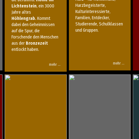
Harzbegeisterte,
Lichtenstein
, ein 3000
Kulturinteressierte,
Jahre altes
Familien, Entdecker,
Höhlengrab.
Kommt
Studierende, Schulklassen
dabei den Geheimnissen
und Gruppen.
auf die Spur, die
Forschende den Menschen
aus der
Bronzezeit
entlockt haben.
mehr …
mehr …