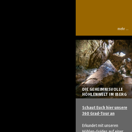
mehr …
DIE GEHEIMNISVOLLE
HÖHLENWELT IM IBERG
Schaut Euch hier unsere
360 Grad-Tour an
Erkundet mit unseren
Höhlen-Guides auf einer