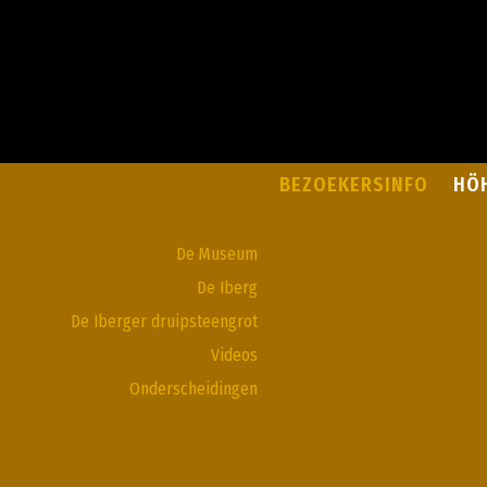
BEZOEKERSINFO
HÖ
De Museum
De Iberg
De Iberger druipsteengrot
Videos
Onderscheidingen