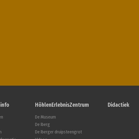
info
HöhlenErlebnisZentrum
Didactiek
en
De Museum
De Iberg
n
De Iberger druipsteengrot