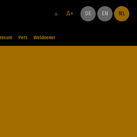
A+
DE
EN
NL
A-
resum
Pers
Weldoener